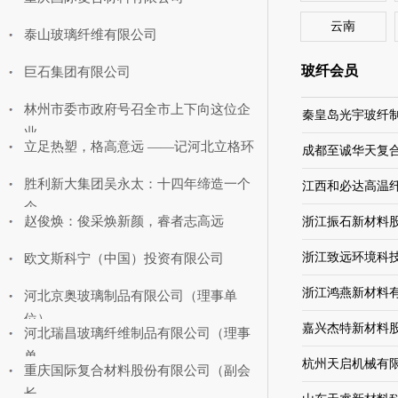
云南
泰山玻璃纤维有限公司
玻纤会员
巨石集团有限公司
林州市委市政府号召全市上下向这位企
秦皇岛光宇玻纤
业
立足热塑，格高意远 ——记河北立格环
成都至诚华天复
胜利新大集团吴永太：十四年缔造一个
江西和必达高温
企
赵俊焕：俊采焕新颜，睿者志高远
浙江振石新材料
浙江致远环境科
欧文斯科宁（中国）投资有限公司
浙江鸿燕新材料
河北京奥玻璃制品有限公司（理事单
位）
嘉兴杰特新材料
河北瑞昌玻璃纤维制品有限公司（理事
单
杭州天启机械有
重庆国际复合材料股份有限公司（副会
长