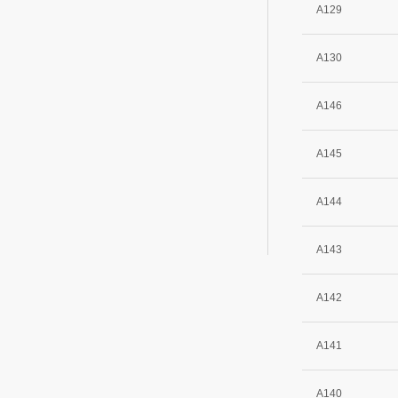
A129
A130
A146
A145
A144
A143
A142
A141
A140