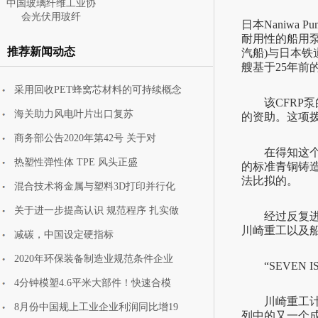
中国玻璃纤维工业协
会光伏用玻纤
日本Naniwa
耐用性的船用泵也
推荐新闻动态
汽船)与日本铁道建设运
艘基于25年前
采用回收PET蜂窝芯材料的可持续概念
该CFRP泵的研发得到
中国玻璃纤维工业协
海关助力风电叶片出口复苏
的资助。这项拨
会携安全防护
商务部公告2020年第42号 关于对
在得知这个新
热塑性弹性体 TPE 风头正盛
的标准青铜铸造
法比拟的。
混合技术将金属与塑料3D打印并行化
关于进一步提高认识 规范程序 扎实做
经过反复进行
川崎重工以及船
减碳，中国设定硬指标
2020年环保装备制造业规范条件企业
“SEVEN I
4分钟模塑4.6平米大部件！快速合模
川崎重工计划
8月份中国规上工业企业利润同比增19
列中的又一个