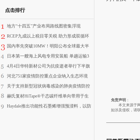
点击排行
地方“十四五”产业布局路线图密集浮现
RCEP九成以上税目零关税 助力形成双循环
新发展格局
国内率先突破10MW！明阳公布全球最大半
直驱海上风机
日本第一艘海上风电专用安装船 单趟运输3
台12MW
4月4日华特新材公司为抗疫逝者举行下半旗
志哀仪式
河北751家疫情防控重点企业纳入生态环境
监管正面清单
关于支持新型冠状病毒感染的肺炎疫情防控
有关捐赠税收政策的公告
赫氏复材HiTape®干态碳纤维单向带用于生
免责声明
：
产越野滑雪板
本文来源于网络
Haydale推出功能性石墨烯增强预浸料，以防
如涉及侵权，请
雷击