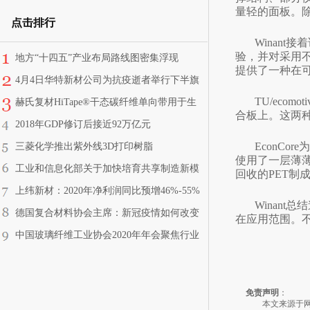
量轻的面板。除
点击排行
Winan
验，并对采用
地方“十四五”产业布局路线图密集浮现
提供了一种在
4月4日华特新材公司为抗疫逝者举行下半旗
志哀仪式
TU/ec
赫氏复材HiTape®干态碳纤维单向带用于生
合板上。这两
产越野滑雪板
2018年GDP修订后接近92万亿元
EconC
三菱化学推出紫外线3D打印树脂
使用了一层薄
工业和信息化部关于加快培育共享制造新模
回收的PET制
式新业态 促进制造业高质量发展的指导意见
上纬新材：2020年净利润同比预增46%-55%
Winan
德国复合材料协会主席：新冠疫情如何改变
在应用范围。
复合材料工业
中国玻璃纤维工业协会2020年年会聚焦行业
热点
免责声明
：
本文来源于网络