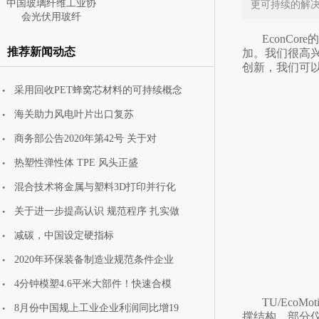
中国玻璃纤维工业协
更可持续的解决
会光伏用玻纤
EconCo
推荐新闻动态
加。我们很高兴
创新，我们可以
采用回收PET蜂窝芯材料的可持续概念
中国玻璃纤维工业协
海关助力风电叶片出口复苏
会携安全防护
商务部公告2020年第42号 关于对
热塑性弹性体 TPE 风头正盛
混合技术将金属与塑料3D打印并行化
关于进一步提高认识 规范程序 扎实做
减碳，中国设定硬指标
2020年环保装备制造业规范条件企业
4分钟模塑4.6平米大部件！快速合模
TU/Eco
8月份中国规上工业企业利润同比增19
撑结构、部分