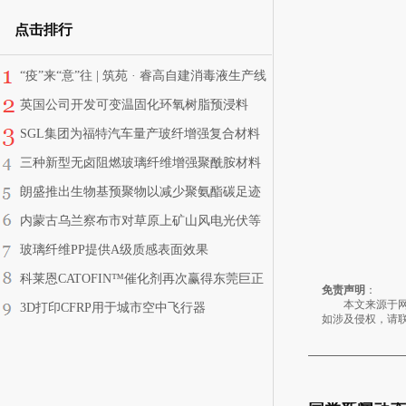
点击排行
“疫”来“意”往 | 筑苑 · 睿高自建消毒液生产线
英国公司开发可变温固化环氧树脂预浸料
SGL集团为福特汽车量产玻纤增强复合材料
板簧
三种新型无卤阻燃玻璃纤维增强聚酰胺材料
生产零件的性能对比
朗盛推出生物基预聚物以减少聚氨酯碳足迹
内蒙古乌兰察布市对草原上矿山风电光伏等
项目限期退出
玻璃纤维PP提供A级质感表面效果
科莱恩CATOFIN™催化剂再次赢得东莞巨正
免责声明
：
源合同
本文来源于网络
3D打印CFRP用于城市空中飞行器
如涉及侵权，请