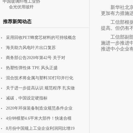
中国玻璃纤维工业协
会光伏用玻纤
新华社北
更加有力措施
推荐新闻动态
工信部根
提高。但仍有
工信部副
采用回收PET蜂窝芯材料的可持续概念
施进一步推进
中国玻璃纤维工业协
海关助力风电叶片出口复苏
推进中小企业
会携安全防护
商务部公告2020年第42号 关于对
热塑性弹性体 TPE 风头正盛
混合技术将金属与塑料3D打印并行化
关于进一步提高认识 规范程序 扎实做
减碳，中国设定硬指标
2020年环保装备制造业规范条件企业
4分钟模塑4.6平米大部件！快速合模
8月份中国规上工业企业利润同比增19