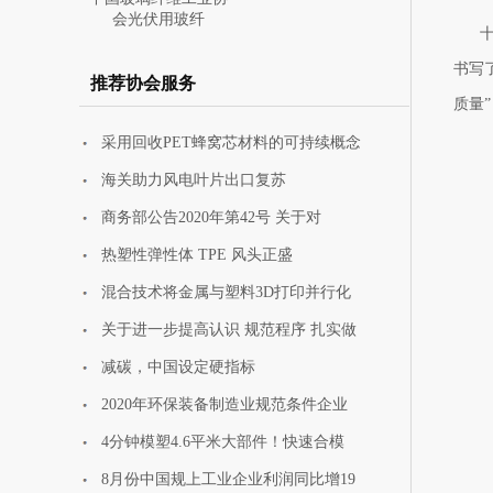
会光伏用玻纤
书写
推荐协会服务
质量
采用回收PET蜂窝芯材料的可持续概念
中国玻璃纤维工业协
海关助力风电叶片出口复苏
会携安全防护
商务部公告2020年第42号 关于对
热塑性弹性体 TPE 风头正盛
混合技术将金属与塑料3D打印并行化
关于进一步提高认识 规范程序 扎实做
减碳，中国设定硬指标
2020年环保装备制造业规范条件企业
4分钟模塑4.6平米大部件！快速合模
8月份中国规上工业企业利润同比增19