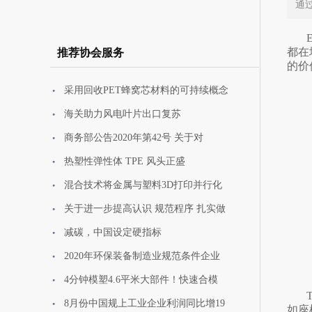
通
新动能新优势
都在
推荐协会服务
的价
采用回收PET蜂窝芯材料的可持续概念
中国玻璃纤维工业协
海关助力风电叶片出口复苏
会再度荣获中
商务部公告2020年第42号 关于对
热塑性弹性体 TPE 风头正盛
混合技术将金属与塑料3D打印并行化
关于进一步提高认识 规范程序 扎实做
减碳，中国设定硬指标
2020年环保装备制造业规范条件企业
4分钟模塑4.6平米大部件！快速合模
8月份中国规上工业企业利润同比增19
如座